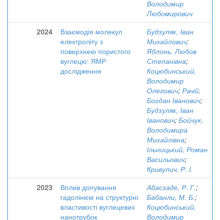
Володимир
Любомирович
2024
Взаємодія молекул
Будзуляк, Іван
електроліту з
Михайлович
;
поверхнею пористого
Яблонь, Любов
вуглецю: ЯМР
Степанівна
;
дослідження
Коцюбинський,
Володимир
Олегович
;
Рачій,
Богдан Іванович
;
Будзуляк, Іван
Іванович
;
Бойчук,
Володимира
Михайлівна
;
Ільницький, Роман
Васильович
;
Кривулич, Р. І.
2023
Вплив допування
Абасзаде, Р. Г.
;
гадолінієм на структурні
Бабанли, М. Б.
;
властивості вуглецевих
Коцюбинський,
нанотрубок
Володимир