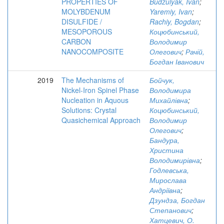
PROPERTIES OF
Budzulyak, Ivan
;
MOLYBDENUM
Yaremiy, Ivan
;
DISULFIDE /
Rachiy, Bogdan
;
MESOPOROUS
Коцюбинський,
CARBON
Володимир
NANOCOMPOSITE
Олегович
;
Рачій,
Богдан Іванович
2019
The Mechanisms of
Бойчук,
Nickel-Iron Spinel Phase
Володимира
Nucleation in Aquous
Михайлівна
;
Solutions: Crystal
Коцюбинський,
Quasichemical Approach
Володимир
Олегович
;
Бандура,
Христина
Володимирівна
;
Годлевська,
Мирослава
Андріївна
;
Дзундза, Богдан
Степанович
;
Хатцевич, О.