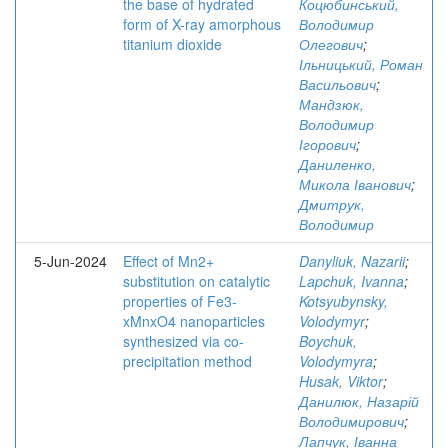
the base of hydrated
Коцюбинський,
form of X-ray amorphous
Володимир
titanium dioxide
Олегович
;
Ільницький, Роман
Васильович
;
Мандзюк,
Володимир
Ігорович
;
Даниленко,
Микола Іванович
;
Дмитрук,
Володимир
5-Jun-2024
Effect of Mn2+
Danyliuk, Nazarii
;
substitution on catalytic
Lapchuk, Ivanna
;
properties of Fe3-
Kotsyubynsky,
xMnxO4 nanoparticles
Volodymyr
;
synthesized via co-
Boychuk,
precipitation method
Volodymyra
;
Husak, Viktor
;
Данилюк, Назарій
Володимирович
;
Лапчук, Іванна