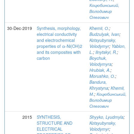
Коцюбинський,
Володимир
Олегович
30-Dec-2019
Synthesis, morphology,
Khemii, О.
;
electrical conductivity
Budzulyak, Ivan
;
and electrochemical
Kotsyubynsky,
properties of α-Ni(OH)2
Volodymyr
;
Yablon,
and its composites with
L.
;
Ilnytskyi, R.
;
carbon
Boychuk,
Volodymyra
;
Hrubiak, A.
;
Morushko, О.
;
Bandura,
Khrystyna
;
Khemii,
М.
;
Коцюбинський,
Володимир
Олегович
2015
SYNTHESIS,
Shyyko, Lyudmyla
;
STRUCTURE AND
Kotsyubynsky,
ELECTRICAL
Volodymyr
;