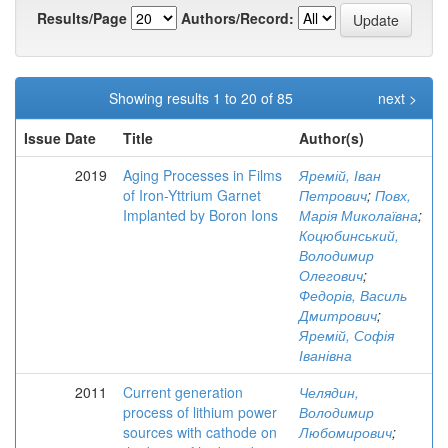
Results/Page
Authors/Record:
Showing results 1 to 20 of 85
next >
Issue Date
Title
Author(s)
2019
Aging Processes in Films
Яремій, Іван
of Iron-Yttrium Garnet
Петрович
;
Повх,
Implanted by Boron Ions
Марія Миколаївна
;
Коцюбинський,
Володимир
Олегович
;
Федорів, Василь
Дмитрович
;
Яремій, Софія
Іванівна
2011
Current generation
Челядин,
process of lithium power
Володимир
sources with cathode on
Любомирович
;