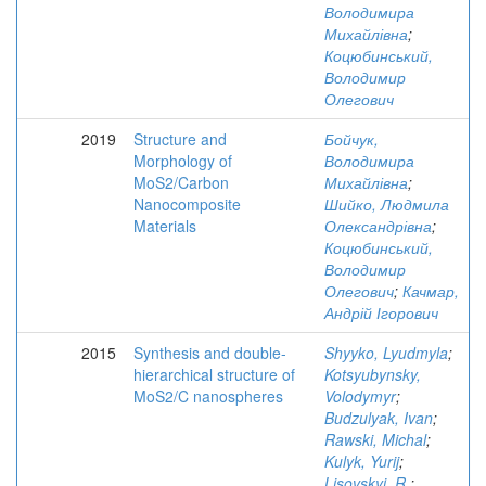
Володимира
Михайлівна
;
Коцюбинський,
Володимир
Олегович
2019
Structure and
Бойчук,
Morphology of
Володимира
MoS2/Carbon
Михайлівна
;
Nanocomposite
Шийко, Людмила
Materials
Олександрівна
;
Коцюбинський,
Володимир
Олегович
;
Качмар,
Андрій Ігорович
2015
Synthesis and double-
Shyyko, Lyudmyla
;
hierarchical structure of
Kotsyubynsky,
MoS2/C nanospheres
Volodymyr
;
Budzulyak, Ivan
;
Rawski, Michal
;
Kulyk, Yurij
;
Lisovskyi, R.
;