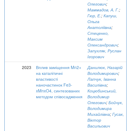
Олегович
;
Маммадов, А. Г.
;
Гюр, Е.
;
Капуш,
Ольга
Анатоліївна
;
Стеценко,
Максим
Олександрович
;
Запухляк, Руслан
Ігорович
2023
Вплив заміщення Mn2+
Данилюк, Назарій
на каталітичні
Володимирович
;
властивості
Лапчук, Іванна
наночастинок Fe3-
Василівна
;
xMnxO4, синтезованих
Коцюбинський,
методом співосадження
Володимир
Олегович
;
Бойчук,
Володимира
Михайлівна
;
Гусак,
Віктор
Васильович