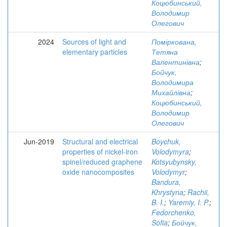
Коцюбинський,
Володимир
Олегович
2024
Sources of light and
Поміркована,
elementary particles
Тетяна
Валентинівна
;
Бойчук,
Володимира
Михайлівна
;
Коцюбинський,
Володимир
Олегович
Jun-2019
Structural and electrical
Boychuk,
properties of nickel-iron
Volodymyra
;
spinel/reduced graphene
Kotsyubynsky,
oxide nanocomposites
Volodymyr
;
Bandura,
Khrystyna
;
Rachii,
B. I.
;
Yaremiy, I. P.
;
Fedorchenko,
Sofia
;
Бойчук,