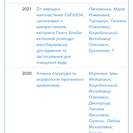
2021
Zn-заміщені
Лясковська, Марія
наночастинки CoFe2O4,
Романівна
;
синтезовані з
Татарчук, Тетяна
використанням
Романівна
;
екстракту Гінкго Білоби:
Коцюбинський,
катіонний розподіл,
Володимир
мессбауерівські
Олегович
;
дослідження та
Ерстенюк, Г.
застосування для
очищення води
2020
Атомна структура та
Миронюк, Іван
морфологія пірогенного
Федорович
;
кремнезему
Коцюбинський,
Володимир
Олегович
;
Дмитроца,
Тетяна
Василівна
;
Солтис, Любов
Михайлівна
;
Гунько,