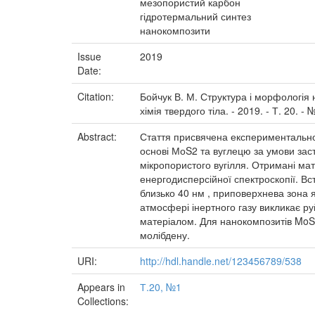
мезопористий карбон
гідротермальний синтез
нанокомпозити
Issue
2019
Date:
Citation:
Бойчук В. М. Структура і морфологія н
хімія твердого тіла. - 2019. - Т. 20. - 
Abstract:
Стаття присвячена експериментально
основі МоS2 та вуглецю за умови зас
мікропористого вугілля. Отримані мат
енергодисперсійної спектроскопії. В
близько 40 нм , приповерхнева зона 
атмосфері інертного газу викликає р
матеріалом. Для нанокомпозитів MoS
молібдену.
URI:
http://hdl.handle.net/123456789/538
Appears in
Т.20, №1
Collections: