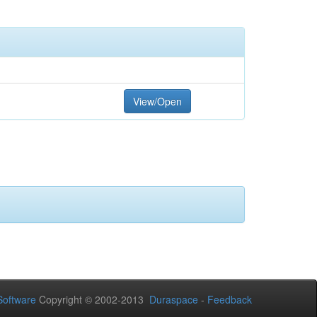
View/Open
oftware
Copyright © 2002-2013
Duraspace
-
Feedback