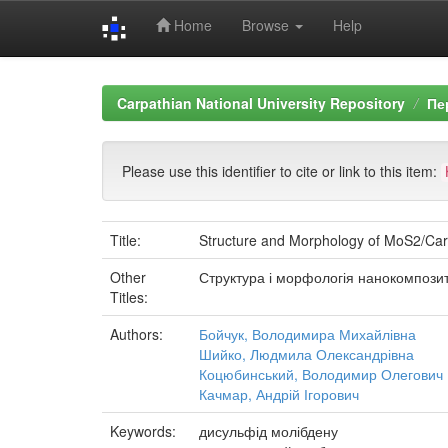
Home
Browse
Help
Skip
navigation
Carpathian National University Repository
Пе
Please use this identifier to cite or link to this item:
Title:
Structure and Morphology of MoS2/Ca
Other
Структура і морфологія нанокомпозит
Titles:
Authors:
Бойчук, Володимира Михайлівна
Шийко, Людмила Олександрівна
Коцюбинський, Володимир Олегович
Качмар, Андрій Ігорович
Keywords:
дисульфід молібдену