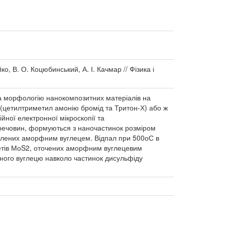
, В. О. Коцюбинський, А. І. Качмар // Фізика і
а морфологію нанокомпозитних матеріалів на
 (цетилтриметил амонію бромід та Тритон-Х) або ж
йної електронної мікроскопії та
 речовин, формуються з наночастинок розміром
ділених аморфним вуглецем. Відпал при 500оС в
кетів МоS2, оточених аморфним вуглецевим
ного вуглецю навколо частинок дисульфіду