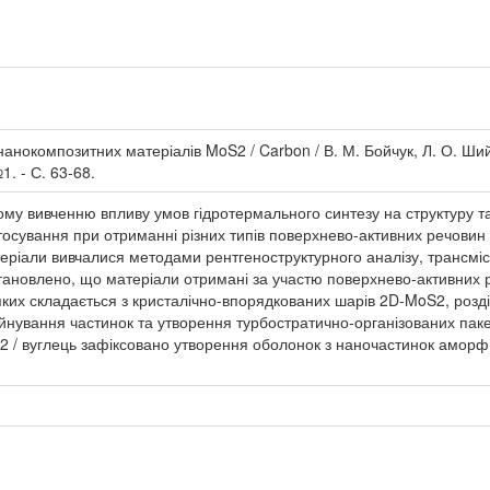
анокомпозитних матеріалів MoS2 / Carbon / В. М. Бойчук, Л. О. Шийко
№1. - С. 63-68.
му вивченню впливу умов гідротермального синтезу на структуру т
тосування при отриманні різних типів поверхнево-активних речовин
еріали вивчалися методами рентгеноструктурного аналізу, трансмісі
становлено, що матеріали отримані за участю поверхнево-активних
яких складається з кристалічно-впорядкованих шарів 2D-MoS2, роз
уйнування частинок та утворення турбостратично-організованих па
2 / вуглець зафіксовано утворення оболонок з наночастинок аморф