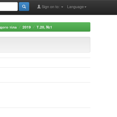
Sign on to:
Language
рдого тіла
2019
Т.20, №1