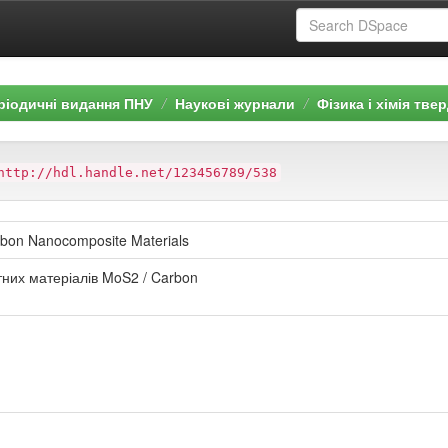
ріодичні видання ПНУ
Наукові журнали
Фізика і хімія тве
http://hdl.handle.net/123456789/538
rbon Nanocomposite Materials
них матеріалів MoS2 / Carbon