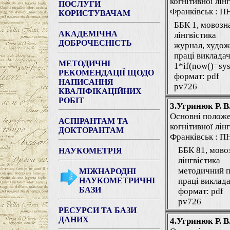
когнітивної лінг
ПОСЛУГИ
Франківськ : ПНУ
КОРИСТУВАЧАМ
ББК 1, мовозна
АКАДЕМІЧНА
лінгвістика
ДОБРОЧЕСНІСТЬ
журнал, худож
праці виклада
МЕТОДИЧНІ
1*if(now()=sys
РЕКОМЕНДАЦІЇ ЩОДО
формат: pdf
НАПИСАННЯ
pv726
КВАЛІФІКАЦІЙНИХ
РОБІТ
3.Угринюк Р. В
Основні положе
АСПІРАНТАМ ТА
когнітивної лінг
ДОКТОРАНТАМ
Франківськ : ПНУ
ББК 81, мово
НАУКОМЕТРІЯ
лінгвістика
методичний п
МІЖНАРОДНІ
НАУКОМЕТРИЧНІ
праці виклада
БАЗИ
формат: pdf
pv726
РЕСУРСИ ТА БАЗИ
ДАНИХ
4.Угринюк Р. В