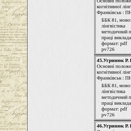
Основні положе
когнітивної лінг
Франківськ : ПНУ
ББК 81, мово
лінгвістика
методичний п
праці виклада
формат: pdf
pv726
45.Угринюк Р. 
Основні положе
когнітивної лінг
Франківськ : ПНУ
ББК 81, мово
лінгвістика
методичний п
праці виклада
формат: pdf
pv726
46.Угринюк Р. 