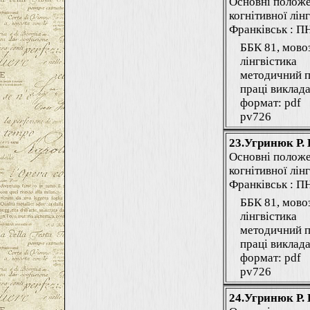
Основні положе
когнітивної лінг
Франківськ : ПНУ
ББК 81, мово
лінгвістика
методичний п
праці виклада
формат: pdf
pv726
23.Угринюк Р. 
Основні положе
когнітивної лінг
Франківськ : ПНУ
ББК 81, мово
лінгвістика
методичний п
праці виклада
формат: pdf
pv726
24.Угринюк Р. 