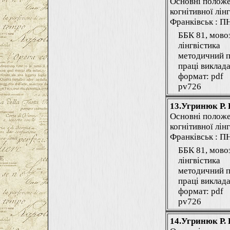
Основні положе
когнітивної лінг
Франківськ : ПНУ
ББК 81, мово
лінгвістика
методичний п
праці виклада
формат: pdf
pv726
13.Угринюк Р. 
Основні положе
когнітивної лінг
Франківськ : ПНУ
ББК 81, мово
лінгвістика
методичний п
праці виклада
формат: pdf
pv726
14.Угринюк Р. 