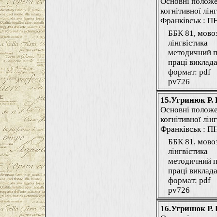
Основні положе
когнітивної лінг
Франківськ : ПНУ
ББК 81, мово
лінгвістика
методичний п
праці виклада
формат: pdf
pv726
15.Угринюк Р. 
Основні положе
когнітивної лінг
Франківськ : ПНУ
ББК 81, мово
лінгвістика
методичний п
праці виклада
формат: pdf
pv726
16.Угринюк Р. 