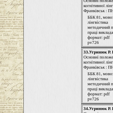
Основні положе
когнітивної лінг
Франківськ : ПНУ
ББК 81, мово
лінгвістика
методичний п
праці виклада
формат: pdf
pv726
33.Угринюк Р. 
Основні положе
когнітивної лінг
Франківськ : ПНУ
ББК 81, мово
лінгвістика
методичний п
праці виклада
формат: pdf
pv726
34.Угринюк Р. 