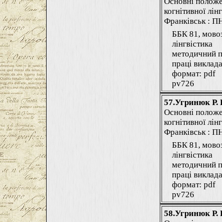
Основні положе
когнітивної лінг
Франківськ : ПНУ
ББК 81, мово
лінгвістика
методичний п
праці виклада
формат: pdf
pv726
57.Угринюк Р. 
Основні положе
когнітивної лінг
Франківськ : ПНУ
ББК 81, мово
лінгвістика
методичний п
праці виклада
формат: pdf
pv726
58.Угринюк Р. 