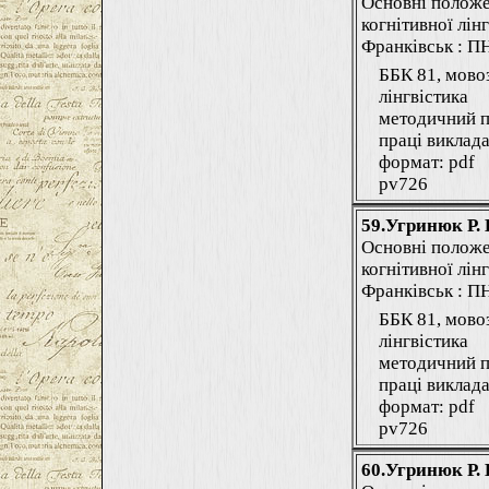
Основні положе
когнітивної лінг
Франківськ : ПНУ
ББК 81, мово
лінгвістика
методичний п
праці виклада
формат: pdf
pv726
59.Угринюк Р. 
Основні положе
когнітивної лінг
Франківськ : ПНУ
ББК 81, мово
лінгвістика
методичний п
праці виклада
формат: pdf
pv726
60.Угринюк Р. 