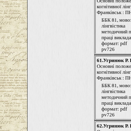
Основні положе
когнітивної лінг
Франківськ : ПНУ
ББК 81, мово
лінгвістика
методичний п
праці виклада
формат: pdf
pv726
61.Угринюк Р. 
Основні положе
когнітивної лінг
Франківськ : ПНУ
ББК 81, мово
лінгвістика
методичний п
праці виклада
формат: pdf
pv726
62.Угринюк Р. 