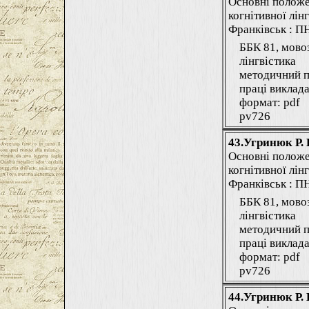
Основні положе
когнітивної лінг
Франківськ : ПНУ
ББК 81, мово
лінгвістика
методичний п
праці виклада
формат: pdf
pv726
43.Угринюк Р. 
Основні положе
когнітивної лінг
Франківськ : ПНУ
ББК 81, мово
лінгвістика
методичний п
праці виклада
формат: pdf
pv726
44.Угринюк Р. 