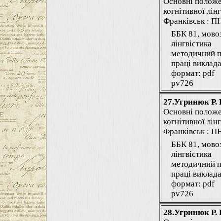
Основні положе
когнітивної лінг
Франківськ : ПНУ
ББК 81, мово
лінгвістика
методичний п
праці виклада
формат: pdf
pv726
27.Угринюк Р. 
Основні положе
когнітивної лінг
Франківськ : ПНУ
ББК 81, мово
лінгвістика
методичний п
праці виклада
формат: pdf
pv726
28.Угринюк Р. 