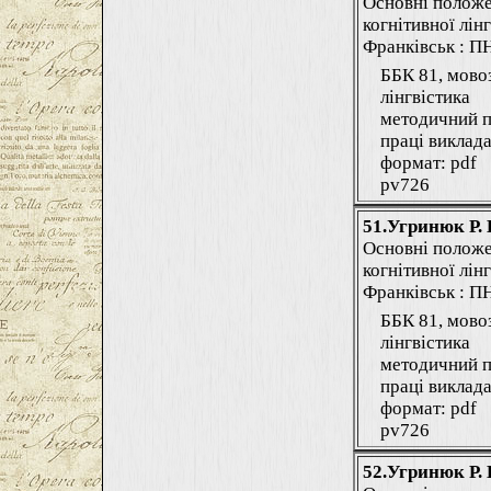
Основні положе
когнітивної лінг
Франківськ : ПНУ
ББК 81, мово
лінгвістика
методичний п
праці виклада
формат: pdf
pv726
51.Угринюк Р. 
Основні положе
когнітивної лінг
Франківськ : ПНУ
ББК 81, мово
лінгвістика
методичний п
праці виклада
формат: pdf
pv726
52.Угринюк Р. 