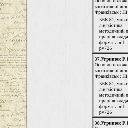
Основні положе
когнітивної лінг
Франківськ : ПНУ
ББК 81, мово
лінгвістика
методичний п
праці виклада
формат: pdf
pv726
37.Угринюк Р. 
Основні положе
когнітивної лінг
Франківськ : ПНУ
ББК 81, мово
лінгвістика
методичний п
праці виклада
формат: pdf
pv726
38.Угринюк Р. 