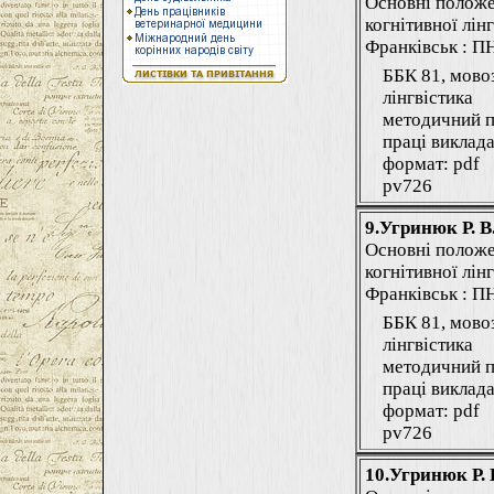
Основні положе
когнітивної лінг
Франківськ : ПНУ
ББК 81, мово
лінгвістика
методичний п
праці виклада
формат: pdf
pv726
9.Угринюк Р. В
Основні положе
когнітивної лінг
Франківськ : ПНУ
ББК 81, мово
лінгвістика
методичний п
праці виклада
формат: pdf
pv726
10.Угринюк Р. 