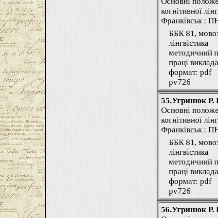
Основні положе
когнітивної лінг
Франківськ : ПНУ
ББК 81, мово
лінгвістика
методичний п
праці виклада
формат: pdf
pv726
55.Угринюк Р. 
Основні положе
когнітивної лінг
Франківськ : ПНУ
ББК 81, мово
лінгвістика
методичний п
праці виклада
формат: pdf
pv726
56.Угринюк Р. 