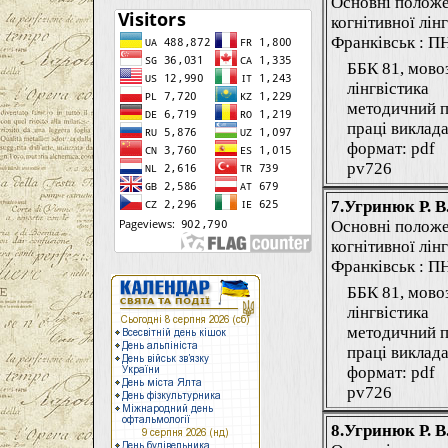
Основні положе
когнітивної лінг
Франківськ : ПНУ
ББК 81, мово
лінгвістика
методичний п
праці виклада
формат: pdf
pv726
7.Угринюк Р. В
Основні положе
когнітивної лінг
Франківськ : ПНУ
ББК 81, мово
лінгвістика
методичний п
праці виклада
формат: pdf
pv726
8.Угринюк Р. В