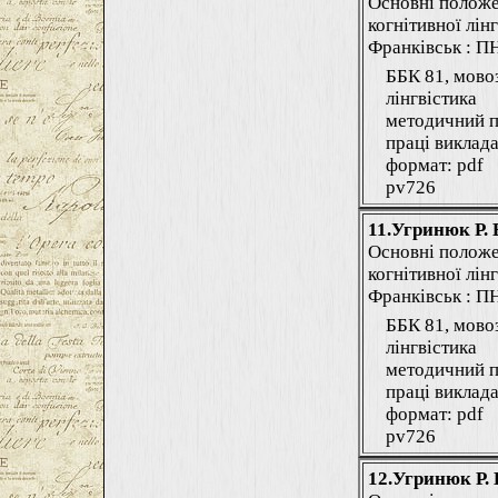
Основні положе
когнітивної лінг
Франківськ : ПНУ
ББК 81, мово
лінгвістика
методичний п
праці виклада
формат: pdf
pv726
11.Угринюк Р. 
Основні положе
когнітивної лінг
Франківськ : ПНУ
ББК 81, мово
лінгвістика
методичний п
праці виклада
формат: pdf
pv726
12.Угринюк Р. 