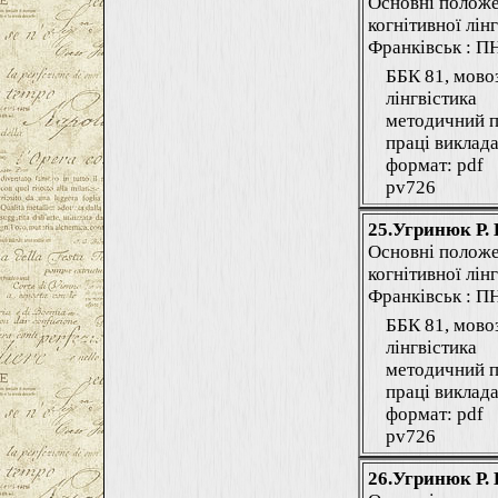
Основні положе
когнітивної лінг
Франківськ : ПНУ
ББК 81, мово
лінгвістика
методичний п
праці виклада
формат: pdf
pv726
25.Угринюк Р. 
Основні положе
когнітивної лінг
Франківськ : ПНУ
ББК 81, мово
лінгвістика
методичний п
праці виклада
формат: pdf
pv726
26.Угринюк Р. 