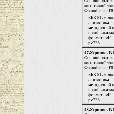
Основні положе
когнітивної лінг
Франківськ : ПНУ
ББК 81, мово
лінгвістика
методичний п
праці виклада
формат: pdf
pv726
47.Угринюк Р. 
Основні положе
когнітивної лінг
Франківськ : ПНУ
ББК 81, мово
лінгвістика
методичний п
праці виклада
формат: pdf
pv726
48.Угринюк Р. 