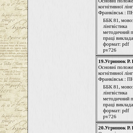
Основні положе
когнітивної лінг
Франківськ : ПНУ
ББК 81, мово
лінгвістика
методичний п
праці виклада
формат: pdf
pv726
19.Угринюк Р. 
Основні положе
когнітивної лінг
Франківськ : ПНУ
ББК 81, мово
лінгвістика
методичний п
праці виклада
формат: pdf
pv726
20.Угринюк Р. 