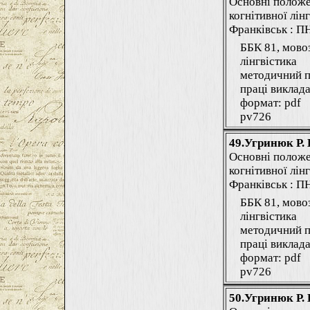
Основні положе
когнітивної лінг
Франківськ : ПНУ
ББК 81, мово
лінгвістика
методичний п
праці виклада
формат: pdf
pv726
49.Угринюк Р. 
Основні положе
когнітивної лінг
Франківськ : ПНУ
ББК 81, мово
лінгвістика
методичний п
праці виклада
формат: pdf
pv726
50.Угринюк Р. 