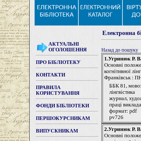
Електронна б
АКТУАЛЬНІ
ОГОЛОШЕННЯ
Назад до пошуку
1.Угринюк Р. В
ПРО БІБЛІОТЕКУ
Основні положе
когнітивної лінг
КОНТАКТИ
Франківськ : ПНУ
ББК 81, мово
ПРАВИЛА
лінгвістика
КОРИСТУВАННЯ
журнал, худо
праці виклада
ФОНДИ БІБЛІОТЕКИ
формат: pdf
pv726
ПЕРШОКУРСНИКАМ
2.Угринюк Р. В
ВИПУСКНИКАМ
Основні положе