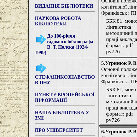
Основні положе
ВИДАННЯ БІБЛІОТЕКИ
когнітивної лінг
Франківськ : ПНУ
НАУКОВА РОБОТА
ББК 81, мово
БІБЛІОТЕКИ
лінгвістика
методичний п
До 100-річчя
праці виклада
відомого бібліографа
формат: pdf
В. Т. Полєка (1924-
pv726
1999)
5.Угринюк Р. В
Основні положе
когнітивної лінг
СТЕФАНИКОЗНАВСТВО
Франківськ : ПНУ
В ПНУ
ББК 81, мово
ПУНКТ ЄВРОПЕЙСЬКОЇ
лінгвістика
ІНФОРМАЦІЇ
методичний п
праці виклада
НАША БІБЛІОТЕКА У
формат: pdf
ЗМІ
pv726
ПРО УНІВЕРСИТЕТ
6.Угринюк Р. В