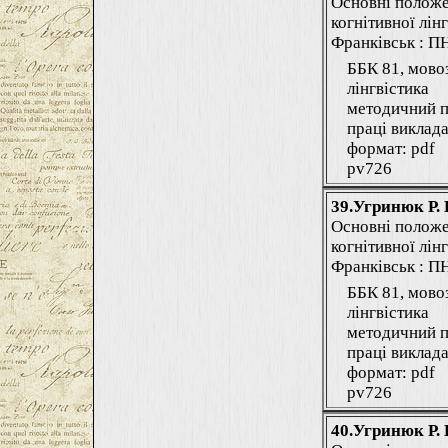
Основні положе
когнітивної лінг
Франківськ : ПНУ
ББК 81, мово
лінгвістика
методичний п
праці виклада
формат: pdf
pv726
39.Угринюк Р. 
Основні положе
когнітивної лінг
Франківськ : ПНУ
ББК 81, мово
лінгвістика
методичний п
праці виклада
формат: pdf
pv726
40.Угринюк Р. 