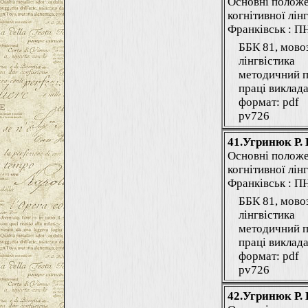
Основні положе
когнітивної лінг
Франківськ : ПНУ
ББК 81, мово
лінгвістика
методичний п
праці виклада
формат: pdf
pv726
41.Угринюк Р. 
Основні положе
когнітивної лінг
Франківськ : ПНУ
ББК 81, мово
лінгвістика
методичний п
праці виклада
формат: pdf
pv726
42.Угринюк Р. 