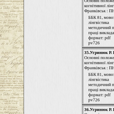
Основні положе
когнітивної лінг
Франківськ : ПНУ
ББК 81, мово
лінгвістика
методичний п
праці виклада
формат: pdf
pv726
35.Угринюк Р. 
Основні положе
когнітивної лінг
Франківськ : ПНУ
ББК 81, мово
лінгвістика
методичний п
праці виклада
формат: pdf
pv726
36.Угринюк Р. 