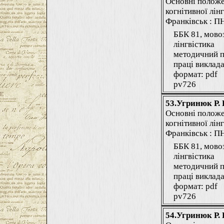
Основні положе
когнітивної лінг
Франківськ : ПНУ
ББК 81, мово
лінгвістика
методичний п
праці виклада
формат: pdf
pv726
53.Угринюк Р. 
Основні положе
когнітивної лінг
Франківськ : ПНУ
ББК 81, мово
лінгвістика
методичний п
праці виклада
формат: pdf
pv726
54.Угринюк Р. 