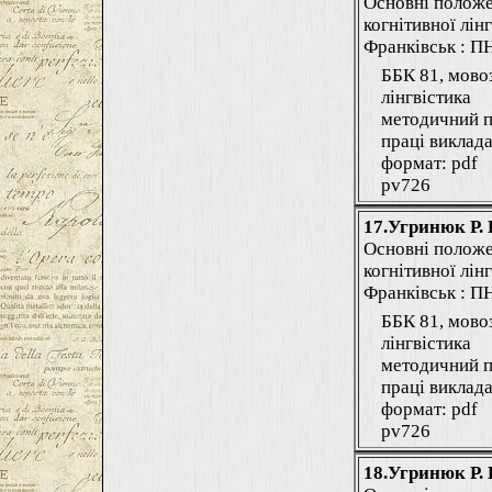
Основні положе
когнітивної лінг
Франківськ : ПНУ
ББК 81, мово
лінгвістика
методичний п
праці виклада
формат: pdf
pv726
17.Угринюк Р. 
Основні положе
когнітивної лінг
Франківськ : ПНУ
ББК 81, мово
лінгвістика
методичний п
праці виклада
формат: pdf
pv726
18.Угринюк Р. 