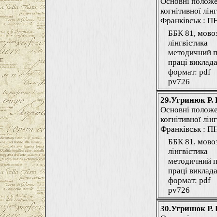
Основні положе
когнітивної лінг
Франківськ : ПНУ
ББК 81, мово
лінгвістика
методичний п
праці виклада
формат: pdf
pv726
29.Угринюк Р. 
Основні положе
когнітивної лінг
Франківськ : ПНУ
ББК 81, мово
лінгвістика
методичний п
праці виклада
формат: pdf
pv726
30.Угринюк Р. 