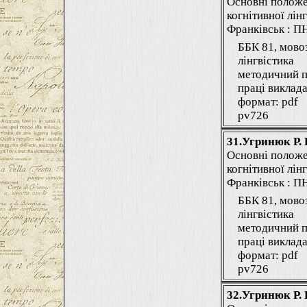
Основні положе
когнітивної лінг
Франківськ : ПНУ
ББК 81, мово
лінгвістика
методичний п
праці виклада
формат: pdf
pv726
31.Угринюк Р. 
Основні положе
когнітивної лінг
Франківськ : ПНУ
ББК 81, мово
лінгвістика
методичний п
праці виклада
формат: pdf
pv726
32.Угринюк Р. 