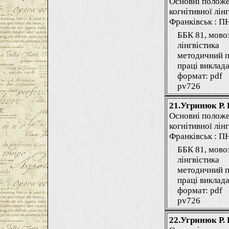
Основні положе
когнітивної лінг
Франківськ : ПНУ
ББК 81, мово
лінгвістика
методичний п
праці виклада
формат: pdf
pv726
21.Угринюк Р. 
Основні положе
когнітивної лінг
Франківськ : ПНУ
ББК 81, мово
лінгвістика
методичний п
праці виклада
формат: pdf
pv726
22.Угринюк Р. 