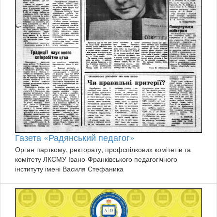
Газета «Радянський педагог»
Орган парткому, ректорату, профспілкових комітетів та
комітету ЛКСМУ Івано-Франківського педагогічного
інституту імені Василя Стефаника