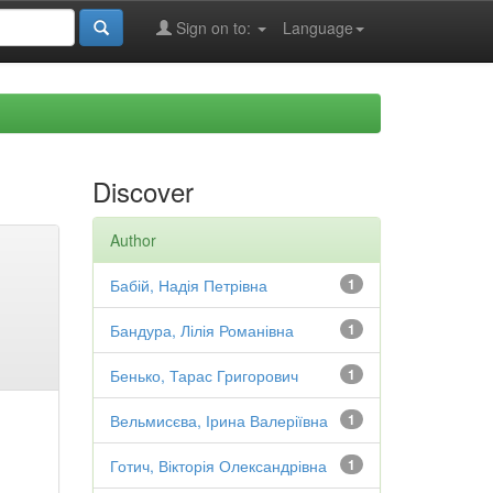
Sign on to:
Language
Discover
Author
Бабій, Надія Петрівна
1
Бандура, Лілія Романівна
1
Бенько, Тарас Григорович
1
Вельмисєва, Ірина Валеріївна
1
Готич, Вікторія Олександрівна
1