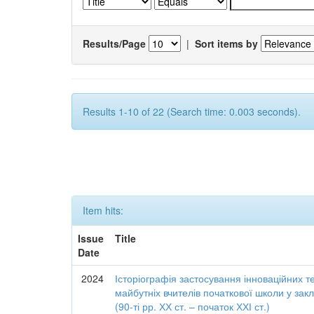
Results/Page
|
Sort items by
Results 1-10 of 22 (Search time: 0.003 seconds).
Item hits:
Issue
Title
Date
2024
Історіографія застосування інноваційних те
майбутніх вчителів початкової школи у зак
(90-ті рр. ХХ ст. – початок ХХІ ст.)