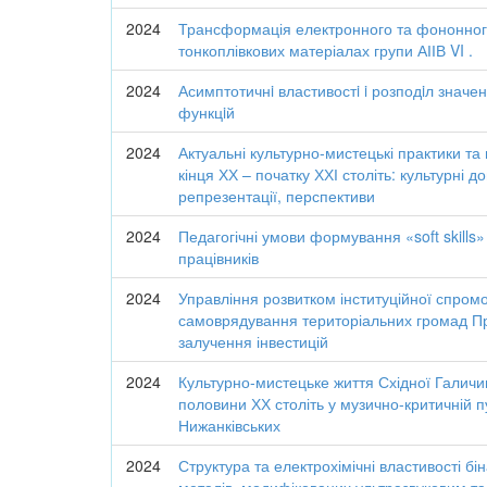
2024
Трансформація електронного та фононного
тонкоплівкових матеріалах групи АІІВ VI .
2024
Асимптотичнi властивостi i розподiл значе
функцiй
2024
Актуальні культурно-мистецькі практики та
кінця ХХ – початку ХХІ століть: культурні 
репрезентації, перспективи
2024
Педагогічні умови формування «soft skills»
працівників
2024
Управління розвитком інституційної спромо
самоврядування територіальних громад П
залучення інвестицій
2024
Культурно-мистецьке життя Східної Галичи
половини ХХ століть у музично-критичній п
Нижанківських
2024
Структура та електрохімічні властивості бі