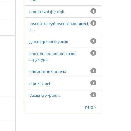
аналiтичнi функцiї
1
гаусовi та субгаусовi випадковi
1
в...
діелектричні функції
1
електронна енергетична
1
структура
елементний аналіз
1
ефект Левi
1
Західна Україна
1
next >