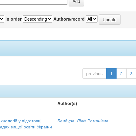
In order
Authors/record
previous
1
2
3
Author(s)
хнологій у підготовці
Бандура, Лілія Романівна
ладах вищої освіти України