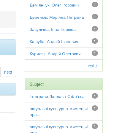
Дем'янчук, Олег Ігорович
1
Деренюк, Мар’яна Петрівна
1
Завулічна, Інна Ігорівна
1
Кашуба, Андрій Іванович
1
Куриляк, Андрiй Олегович
1
next >
next
Subject
iнтеграли Лапласа-Стiлт’єса
1
актуальні культурно-мистецькі
1
пра...
актуальні культурно-мистецькі
1
про...