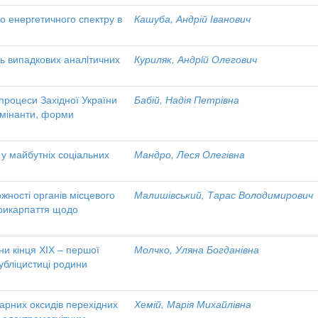
 енергетичного спектру в
Кашуба, Андрій Іванович
нь випадкових аналiтичних
Куриляк, Андрiй Олегович
 процеси Західної України
Бабій, Надія Петрівна
домінанти, форми
 у майбутніх соціальних
Мандро, Леся Олегівна
жності органів місцевого
Малишівський, Тарас Володимирович
рикарпаття щодо
ни кінця ХІХ – першої
Молчко, Уляна Богданівна
убліцистиці родини
нарних оксидів перехідних
Хемій, Марія Михайлівна