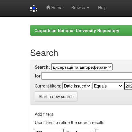
Home
Browse
Help
Skip
navigation
Carpathian National University Repository
Search
Search:
for
Current filters:
Start a new search
Add filters:
Use filters to refine the search results.