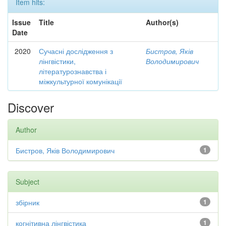
Item hits:
Issue
Title
Author(s)
Date
2020
Сучасні дослідження з
Бистров, Яків
лінгвістики,
Володимирович
літературознавства і
міжкультурної комунікації
Discover
Author
Бистров, Яків Володимирович
1
Subject
збірник
1
когнітивна лінгвістика
1