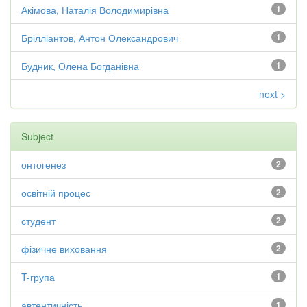
Акімова, Наталія Володимирівна
1
Брілліантов, Антон Олександрович
1
Будник, Олена Богданівна
1
next >
Subject
онтогенез
2
освітній процес
2
студент
2
фізичне виховання
2
T-група
1
автентичність
1