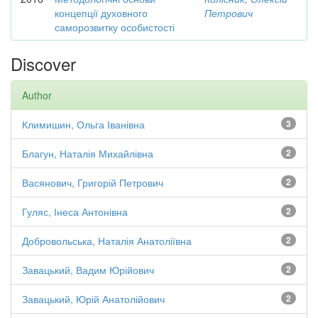
концепції духовного
Петрович
саморозвитку особистості
Discover
Author
Климишин, Ольга Іванівна
3
Благун, Наталія Михайлівна
2
Васянович, Григорій Петрович
2
Гуляс, Інеса Антонівна
2
Добровольська, Наталія Анатоліївна
2
Завацький, Вадим Юрійович
2
Завацький, Юрій Анатолійович
2