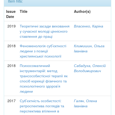
Item hits:
Issue
Title
Author(s)
Date
2019
Теоретичні засади виховання
Власенко, Каріна
у сучасної молоді ціннісного
ставлення до праці
2018
Феноменологія суб’єктності
Климишин, Ольга
людини з позиції
Іванівна
християнської психології
2018
Психосоматичний
Сабадуха, Олексій
інструментарій: метод
Володимирович
трансособистісної терапії як
спосіб корекції фізичного та
психологічного здоров’я
людини
2017
Суб’єктність особистості:
Галян, Олена
ретроспектива поглядів та
Іванівна
перспектива втілення в