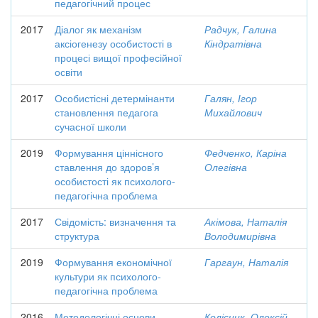
педагогічний процес
2017
Діалог як механізм
Радчук, Галина
аксіогенезу особистості в
Кіндратівна
процесі вищої професійної
освіти
2017
Особистісні детермінанти
Галян, Ігор
становлення педагога
Михайлович
сучасної школи
2019
Формування ціннісного
Федченко, Каріна
ставлення до здоров’я
Олегівна
особистості як психолого-
педагогічна проблема
2017
Свідомість: визначення та
Акімова, Наталія
структура
Володимирівна
2019
Формування економічної
Гаргаун, Наталія
культури як психолого-
педагогічна проблема
2016
Методологічні основи
Колісник, Олексій