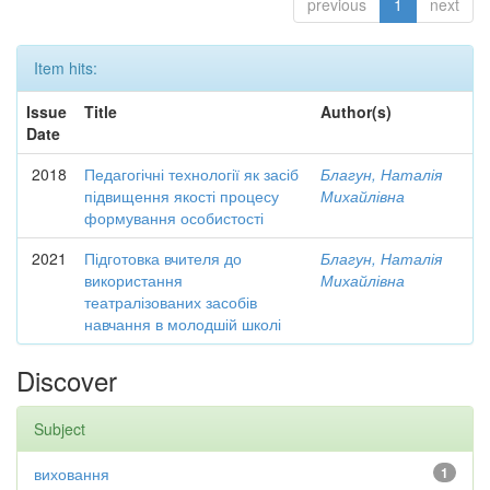
previous
1
next
Item hits:
Issue
Title
Author(s)
Date
2018
Педагогічні технології як засіб
Благун, Наталія
підвищення якості процесу
Михайлівна
формування особистості
2021
Підготовка вчителя до
Благун, Наталія
використання
Михайлівна
театралізованих засобів
навчання в молодшій школі
Discover
Subject
виховання
1