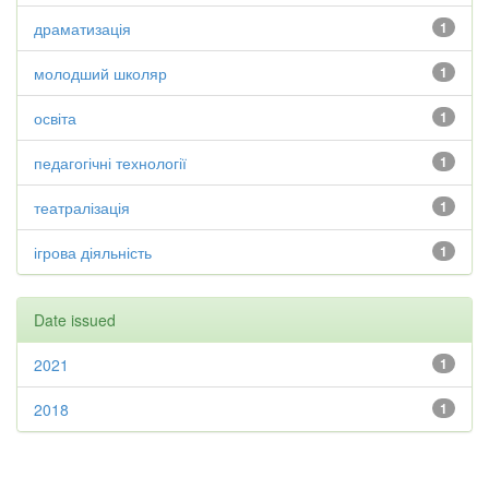
драматизація
1
молодший школяр
1
освіта
1
педагогічні технології
1
театралізація
1
ігрова діяльність
1
Date issued
2021
1
2018
1