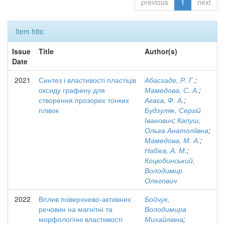
previous
1
next
Item hits:
Issue
Title
Author(s)
Date
2021
Синтез і властивості пластіців
Абасзаде, Р. Г.
;
оксиду графену для
Мамедова, С. А.
;
створення прозорих тонких
Агаєв, Ф. А.
;
плівок
Будзуляк, Сергій
Іванович
;
Капуш,
Ольга Анатоліївна
;
Мамедова, М. А.
;
Набієв, А. М.
;
Коцюбинський,
Володимир
Олегович
2022
Вплив поверхнево-активних
Бойчук,
речовин на магнітні та
Володимира
морфологічні властивості
Михайлівна
;