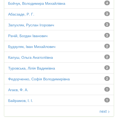
Бойчук, Володимира Михайлівна
4
Абасзаде, Р. Г.
3
Запухляк, Руслан Ігорович
3
Рачій, Богдан Іванович
3
Будзуляк, Іван Михайлович
2
Капуш, Ольга Анатоліївна
2
Туровська, Лілія Вадимівна
2
Федорченко, Софія Володимирівна
2
Агаєв, Ф. А.
1
Байрамов, І. І.
1
next >