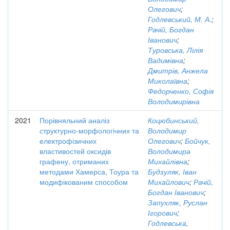
Олегович
;
Годлевський, М. А.
;
Рачій, Богдан
Іванович
;
Туровська, Лілія
Вадимівна
;
Дмитрів, Анжела
Миколаївна
;
Федорченко, Софія
Володимирівна
2021
Порівняльний аналіз
Коцюбинський,
структурно-морфологічних та
Володимир
електрофізичних
Олегович
;
Бойчук,
властивостей оксидів
Володимира
графену, отриманих
Михайлівна
;
методами Хамерса, Тоура та
Будзуляк, Іван
модифікованим способом
Михайлович
;
Рачій,
Богдан Іванович
;
Запухляк, Руслан
Ігорович
;
Годлевська,