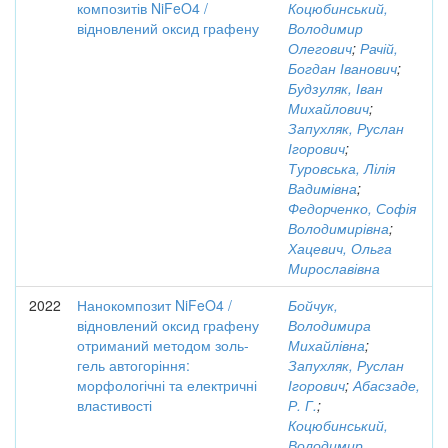
композитів NiFeO4 /
Коцюбинський,
відновлений оксид графену
Володимир
Олегович
;
Рачій,
Богдан Іванович
;
Будзуляк, Іван
Михайлович
;
Запухляк, Руслан
Ігорович
;
Туровська, Лілія
Вадимівна
;
Федорченко, Софія
Володимирівна
;
Хацевич, Ольга
Мирославівна
2022
Нанокомпозит NiFeO4 /
Бойчук,
відновлений оксид графену
Володимира
отриманий методом золь-
Михайлівна
;
гель автогоріння:
Запухляк, Руслан
морфологічні та електричні
Ігорович
;
Абасзаде,
властивості
Р. Г.
;
Коцюбинський,
Володимир