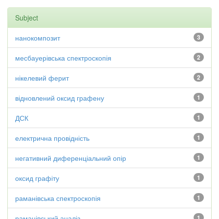
Subject
нанокомпозит
3
месбауерівська спектроскопія
2
нікелевий ферит
2
відновлений оксид графену
1
ДСК
1
електрична провідність
1
негативний диференціальний опір
1
оксид графіту
1
раманівська спектроскопія
1
раманівський аналіз
1