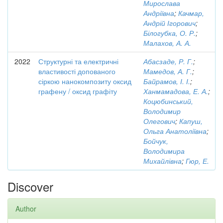
Мирослава
Андріївна
;
Качмар,
Андрій Ігорович
;
Білогубка, О. Р.
;
Малахов, А. А.
2022
Структурні та електричні
Абасзаде, Р. Г.
;
властивості допованого
Мамедов, А. Г.
;
сіркою нанокомпозиту оксид
Байрамов, І. І.
;
графену / оксид графіту
Ханмамадова, Е. А.
;
Коцюбинський,
Володимир
Олегович
;
Капуш,
Ольга Анатоліївна
;
Бойчук,
Володимира
Михайлівна
;
Гюр, Е.
Discover
Author