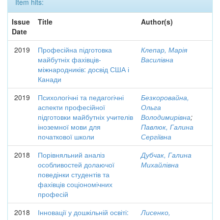
Item hits:
Issue
Title
Author(s)
Date
2019
Професійна підготовка
Клепар, Марія
майбутніх фахівців-
Василівна
міжнародників: досвід США і
Канади
2019
Психологічні та педагогічні
Безкоровайна,
аспекти професійної
Ольга
підготовки майбутніх учителів
Володимирівна
;
іноземної мови для
Павлюк, Галина
початкової школи
Сергіївна
2018
Порівняльний аналіз
Дубчак, Галина
особливостей долаючої
Михайлівна
поведінки студентів та
фахівців соціономічних
професій
2018
Інновації у дошкільній освіті:
Лисенко,