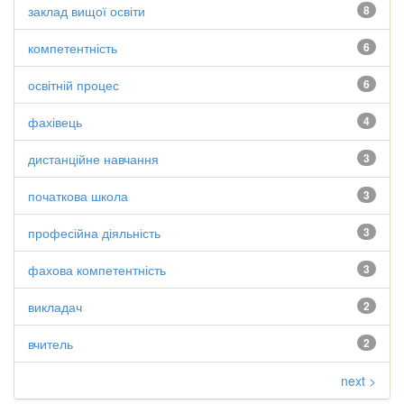
заклад вищої освіти
8
компетентність
6
освітній процес
6
фахівець
4
дистанційне навчання
3
початкова школа
3
професійна діяльність
3
фахова компетентність
3
викладач
2
вчитель
2
next >