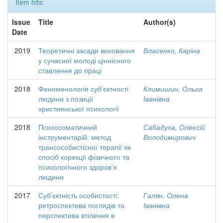
Item hits:
Issue
Title
Author(s)
Date
2019
Теоретичні засади виховання
Власенко, Каріна
у сучасної молоді ціннісного
ставлення до праці
2018
Феноменологія суб’єктності
Климишин, Ольга
людини з позиції
Іванівна
християнської психології
2018
Психосоматичний
Сабадуха, Олексій
інструментарій: метод
Володимирович
трансособистісної терапії як
спосіб корекції фізичного та
психологічного здоров’я
людини
2017
Суб’єктність особистості:
Галян, Олена
ретроспектива поглядів та
Іванівна
перспектива втілення в