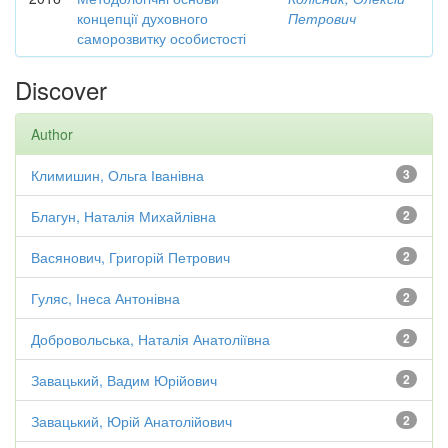
концепції духовного
Петрович
саморозвитку особистості
Discover
Author
Климишин, Ольга Іванівна
3
Благун, Наталія Михайлівна
2
Васянович, Григорій Петрович
2
Гуляс, Інеса Антонівна
2
Добровольська, Наталія Анатоліївна
2
Завацький, Вадим Юрійович
2
Завацький, Юрій Анатолійович
2