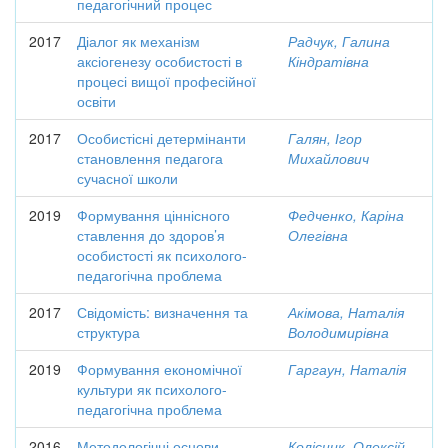
педагогічний процес
2017
Діалог як механізм
Радчук, Галина
аксіогенезу особистості в
Кіндратівна
процесі вищої професійної
освіти
2017
Особистісні детермінанти
Галян, Ігор
становлення педагога
Михайлович
сучасної школи
2019
Формування ціннісного
Федченко, Каріна
ставлення до здоров’я
Олегівна
особистості як психолого-
педагогічна проблема
2017
Свідомість: визначення та
Акімова, Наталія
структура
Володимирівна
2019
Формування економічної
Гаргаун, Наталія
культури як психолого-
педагогічна проблема
2016
Методологічні основи
Колісник, Олексій