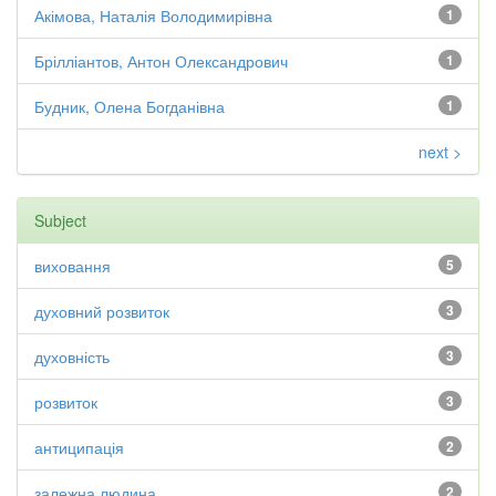
Акімова, Наталія Володимирівна
1
Брілліантов, Антон Олександрович
1
Будник, Олена Богданівна
1
next >
Subject
виховання
5
духовний розвиток
3
духовність
3
розвиток
3
антиципація
2
залежна людина
2