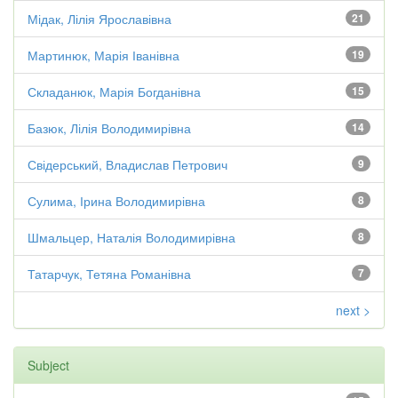
Мідак, Лілія Ярославівна
21
Мартинюк, Марія Іванівна
19
Складанюк, Марія Богданівна
15
Базюк, Лілія Володимирівна
14
Свідерський, Владислав Петрович
9
Сулима, Ірина Володимирівна
8
Шмальцер, Наталія Володимирівна
8
Татарчук, Тетяна Романівна
7
next >
Subject