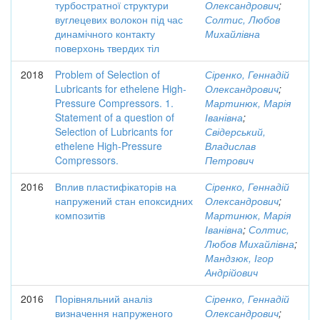
турбостратної структури
Олександрович
;
вуглецевих волокон під час
Солтис, Любов
динамічного контакту
Михайлівна
поверхонь твердих тіл
2018
Problem of Selection of
Сіренко, Геннадій
Lubricants for ethelene High-
Олександрович
;
Pressure Compressors. 1.
Мартинюк, Марія
Statement of a question of
Іванівна
;
Selection of Lubricants for
Свідерський,
ethelene High-Pressure
Владислав
Compressors.
Петрович
2016
Вплив пластифікаторів на
Сіренко, Геннадій
напружений стан епоксидних
Олександрович
;
композитів
Мартинюк, Марія
Іванівна
;
Солтис,
Любов Михайлівна
;
Мандзюк, Ігор
Андрійович
2016
Порівняльний аналіз
Сіренко, Геннадій
визначення напруженого
Олександрович
;