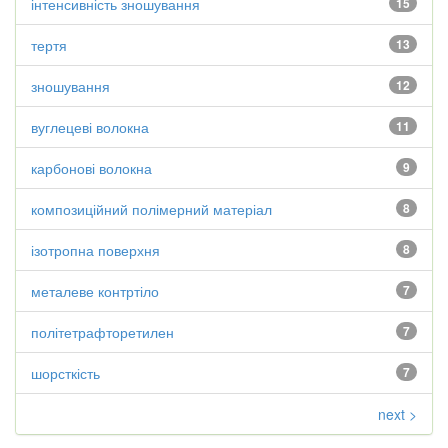
інтенсивність зношування
15
тертя
13
зношування
12
вуглецеві волокна
11
карбонові волокна
9
композиційний полімерний матеріал
8
ізотропна поверхня
8
металеве контртіло
7
політетрафторетилен
7
шорсткість
7
next >