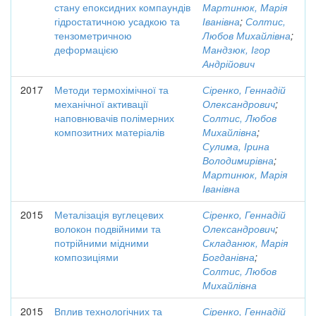
стану епоксидних компаундів
Мартинюк, Марія
гідростатичною усадкою та
Іванівна
;
Солтис,
тензометричною
Любов Михайлівна
;
деформацією
Мандзюк, Ігор
Андрійович
2017
Методи термохімічної та
Сіренко, Геннадій
механічної активації
Олександрович
;
наповнювачів полімерних
Солтис, Любов
композитних матеріалів
Михайлівна
;
Сулима, Ірина
Володимирівна
;
Мартинюк, Марія
Іванівна
2015
Металізація вуглецевих
Сіренко, Геннадій
волокон подвійними та
Олександрович
;
потрійними мідними
Складанюк, Марія
композиціями
Богданівна
;
Солтис, Любов
Михайлівна
2015
Вплив технологічних та
Сіренко, Геннадій