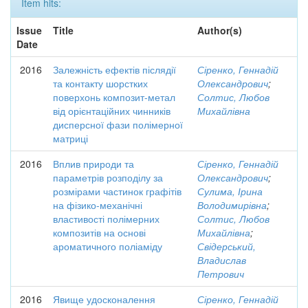
Item hits:
Issue
Title
Author(s)
Date
2016
Залежність ефектів післядії
Сіренко, Геннадій
та контакту шорстких
Олександрович
;
поверхонь композит-метал
Солтис, Любов
від орієнтаційних чинників
Михайлівна
дисперсної фази полімерної
матриці
2016
Вплив природи та
Сіренко, Геннадій
параметрів розподілу за
Олександрович
;
розмірами частинок графітів
Сулима, Ірина
на фізико-механічні
Володимирівна
;
властивості полімерних
Солтис, Любов
композитів на основі
Михайлівна
;
ароматичного поліаміду
Свідерський,
Владислав
Петрович
2016
Явище удосконалення
Сіренко, Геннадій