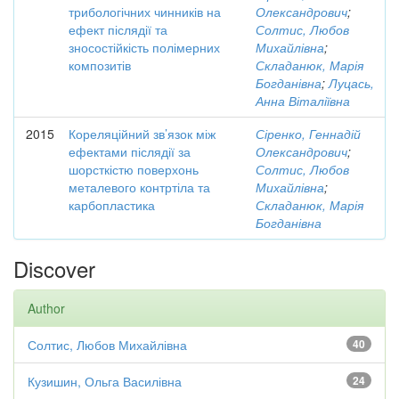
трибологічних чинників на
Олександрович
;
ефект післядії та
Солтис, Любов
зносостійкість полімерних
Михайлівна
;
композитів
Складанюк, Марія
Богданівна
;
Луцась,
Анна Віталіївна
2015
Кореляційний зв’язок між
Сіренко, Геннадій
ефектами післядії за
Олександрович
;
шорсткістю поверхонь
Солтис, Любов
металевого контртіла та
Михайлівна
;
карбопластика
Складанюк, Марія
Богданівна
Discover
Author
Солтис, Любов Михайлівна
40
Кузишин, Ольга Василівна
24