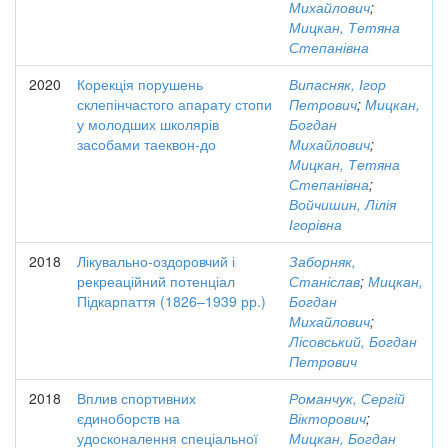
Михайлович
;
Мицкан, Тетяна
Степанівна
2020
Корекція порушень
Випасняк, Ігор
склепінчастого апарату стопи
Петрович
;
Мицкан,
у молодших школярів
Богдан
засобами таеквон-до
Михайлович
;
Мицкан, Тетяна
Степанівна
;
Войчишин, Лілія
Ігорівна
2018
Лікувально-оздоровчий і
Заборняк,
рекреаційний потенціал
Станіслав
;
Мицкан,
Підкарпаття (1826–1939 рр.)
Богдан
Михайлович
;
Лісовський, Богдан
Петрович
2018
Вплив спортивних
Романчук, Сергій
єдиноборств на
Вікторович
;
удосконалення спеціальної
Мицкан, Богдан