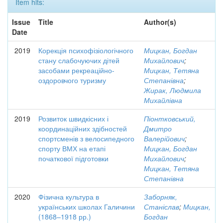
Item hits:
Issue
Title
Author(s)
Date
2019
Корекція психофізіологічного
Мицкан, Богдан
стану слабочуючих дітей
Михайлович
;
засобами рекреаційно-
Мицкан, Тетяна
оздоровчого туризму
Степанівна
;
Жирак, Людмила
Михайлівна
2019
Розвиток швидкісних і
Піонтковський,
координаційних здібностей
Дмитро
спортсменів з велосипедного
Валерійович
;
спорту ВМХ на етапі
Мицкан, Богдан
початкової підготовки
Михайлович
;
Мицкан, Тетяна
Степанівна
2020
Фізична культура в
Заборняк,
українських школах Галичини
Станіслав
;
Мицкан,
(1868–1918 рр.)
Богдан