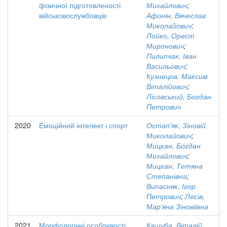
фізичної підготовленості
Михайлович
;
військовослужбовців
Афонін, Вячеслав
Миколайович
;
Лойко, Орест
Миронович
;
Пилипчак, Іван
Васильович
;
Кузнецов, Максим
Віталійович
;
Лісовський, Богдан
Петрович
2020
Емоційний інтелект і спорт
Остап'як, Зіновій
Миколайович
;
Мицкан, Богдан
Михайлович
;
Мицкан, Тетяна
Степанівна
;
Випасняк, Ігор
Петрович
;
Лесів,
Мар’яна Зіновіївна
2021
Морфологічні особливості
Кашуба, Віталій