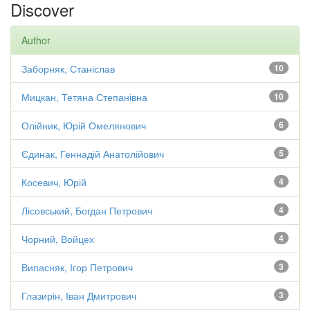
Discover
Author
Заборняк, Станіслав
10
Мицкан, Тетяна Степанівна
10
Олійник, Юрій Омелянович
6
Єдинак, Геннадій Анатолійович
5
Косевич, Юрій
4
Лісовський, Богдан Петрович
4
Чорний, Войцех
4
Випасняк, Ігор Петрович
3
Глазирін, Іван Дмитрович
3