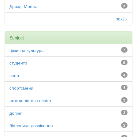
Дрозд, Моніка
3
next >
Subject
фізична культура
7
студенти
5
спорт
4
спортсмени
4
антидопінгова освіта
3
допінг
3
біологічне дозрівання
2