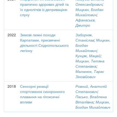
практично здорових дітей та
Олександрович
;
їх однолітків із депривацією
Мицкан, Богдан
слуху
Михайлович
;
Афанасьєв,
Дмитро
2022
Зимові лижні походи
Заборняк,
Карпатами, присвячені
Станіслав
;
Мицкан,
діяльності Східнопольського
Богдан
легіону
Михайлович
;
Кухцяк, Мацей
;
Мицкан, Тетяна
Степанівна
;
Маланюк, Тарас
Зіновійович
2018
Сенсорні реакції
Ровний, Анатолій
спортсменок синхронного
Степанович
;
плавання на гіпоксичні
Пасько, Владлена
впливи
Віталіївна
;
Мицкан,
Богдан Михайлович