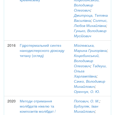
Володимир
Олегович
;
Дмитроца, Тетяна
Василівна
;
Солтис,
Любов Михайлівна
;
Гунько, Володимир
Мусійович
2016
Гідротермальний синтез
Мізілевська,
нанодисперсного діоксиду
Марина Григорівна
;
титану (огляд)
Коцюбинський,
Володимир
Олегович
;
Тадеуш,
Ольга
Харлампіївна
;
Сачко, Володимир
Михайлович
;
Оренчук, О. Ю.
2020
Методи отримання
Попович, О. М.
;
молібдатів нікелю та
Будзуляк, Іван
композитів молібдат /
Михайлович
;