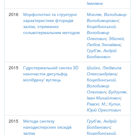
Іванівна
2016
Морфологічні та структурні
Мокляк, Володимир
характеристики фторидів
Володимирович
;
заліза, отриманих
Коцюбинський,
сольвотермальним методом
Володимир
Олегович
;
Збіглей,
Любов Зіновіївна
;
Груб'як, Андрій
Богданович
2015
Гідротермальний синтез 3D
Шийко, Людмила
наночасток дисульфід
Олександрівна
;
молібдену/ вуглець
Коцюбинський,
Володимир
Олегович
;
Будзуляк,
Іван Михайлович
;
Равскі, М.
;
Кулик,
Юрій Орестович
2015
Методи синтезу
Груб'як, Андрій
нанодисперсних оксидів
Богданович
;
заліза
Коцюбинський,