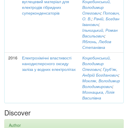
вуглецевий матеріал для
Коцюбинський,
електродів гібридних
Володимир
суперконденсаторів
Олегович
;
Попович,
О. В.
;
Рачій, Богдан
Іванович
;
Ільницький, Роман
Васильович
;
Яблонь, Любов
Степанівна
2016
Електрохімічні властивості
Коцюбинський,
нанодисперсного оксиду
Володимир
заліза у водних електролітах
Олегович
;
Груб'як,
Андрій Богданович
;
Мокляк, Володимир
Володимирович
;
Мохнацька, Лілія
Василівна
Discover
Author