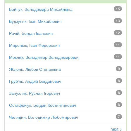
Бойчук, Володимира Михайлівна
15
Будзуляк, Іван Михайлович
13
Рачій, Богдан Іванович
12
Миронюк, Іван Федорович
11
Мокляк, Володимир Володимирович
11
Яблонь, Любов Степанівна
9
Груб'як, Андрій Богданович
8
Запухляк, Руслан Ігорович
8
Остафійчук, Богдан Костянтинович
8
Челядин, Володимир Любомирович
7
next >