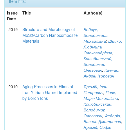
Item hits:
Issue
Title
Author(s)
Date
2019
Structure and Morphology of
Бойчук,
MoS2/Carbon Nanocomposite
Володимира
Materials
Михайлівна
;
Шийко,
Людмила
Олександрівна
;
Коцюбинський,
Володимир
Олегович
;
Качмар,
Андрій Ігорович
2019
Aging Processes in Films of
Яремій, Іван
Iron-Yttrium Garnet Implanted
Петрович
;
Повх,
by Boron Ions
Марія Миколаївна
;
Коцюбинський,
Володимир
Олегович
;
Федорів,
Василь Дмитрович
;
Яремій, Софія