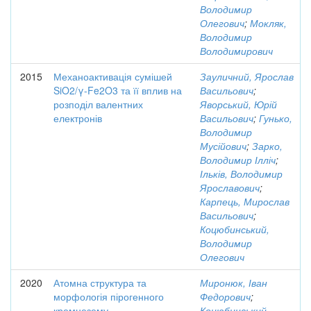
Володимир
Олегович
;
Мокляк,
Володимир
Володимирович
2015
Механоактивація сумішей
Зауличний, Ярослав
SiO2/γ-Fe2O3 та її вплив на
Васильович
;
розподіл валентних
Яворський, Юрій
електронів
Васильович
;
Гунько,
Володимир
Мусійович
;
Зарко,
Володимир Ілліч
;
Ільків, Володимир
Ярославович
;
Карпець, Мирослав
Васильович
;
Коцюбинський,
Володимир
Олегович
2020
Атомна структура та
Миронюк, Іван
морфологія пірогенного
Федорович
;
кремнезему
Коцюбинський,