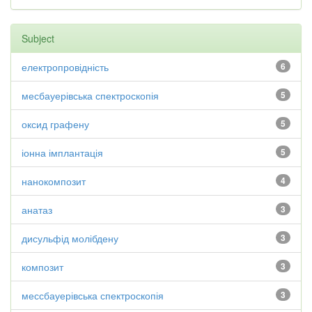
Subject
електропровідність
6
месбауерівська спектроскопія
5
оксид графену
5
іонна імплантація
5
нанокомпозит
4
анатаз
3
дисульфід молібдену
3
композит
3
мессбауерівська спектроскопія
3