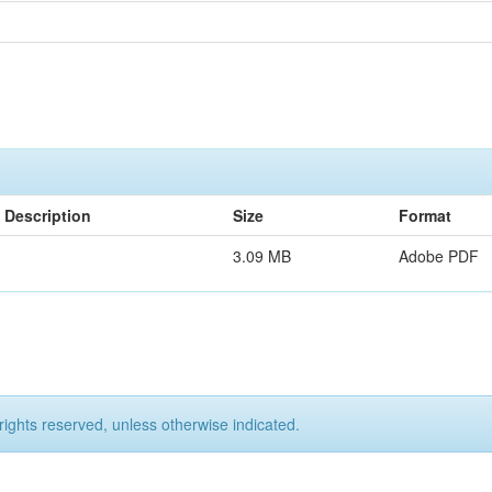
Description
Size
Format
3.09 MB
Adobe PDF
rights reserved, unless otherwise indicated.