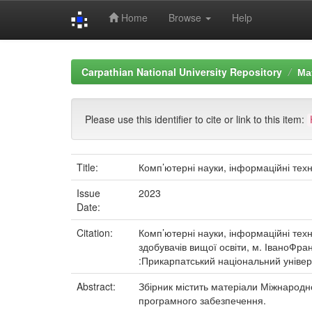
Home
Browse
Help
Skip
navigation
Carpathian National University Repository
Ма
Please use this identifier to cite or link to this item:
Title:
Комп’ютерні науки, інформаційні техн
Issue
2023
Date:
Citation:
Комп’ютерні науки, інформаційні техн
здобувачів вищої освіти, м. ІваноФра
:Прикарпатський національний універ
Abstract:
Збірник містить матеріали Міжнародно
програмного забезпечення.