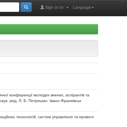
Sign on to:
Language
ічної конференції молодих вчених, аспірантів та
наук. ред. Л. Б. Петришин. Івано-Франківськ
аційних технологій, систем управління та ігрового