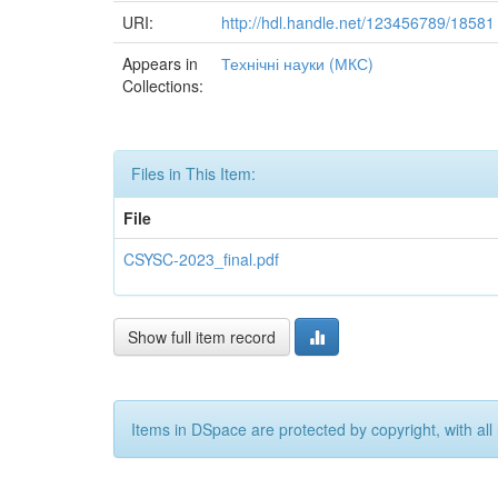
URI:
http://hdl.handle.net/123456789/18581
Appears in
Технічні науки (МКС)
Collections:
Files in This Item:
File
CSYSC-2023_final.pdf
Show full item record
Items in DSpace are protected by copyright, with all 