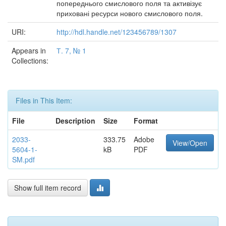
попереднього смислового поля та активізує
приховані ресурси нового смислового поля.
URI:
http://hdl.handle.net/123456789/1307
Appears in
Т. 7, № 1
Collections:
Files in This Item:
File
Description
Size
Format
2033-
333.75
Adobe
View/Open
5604-1-
kB
PDF
SM.pdf
Show full item record