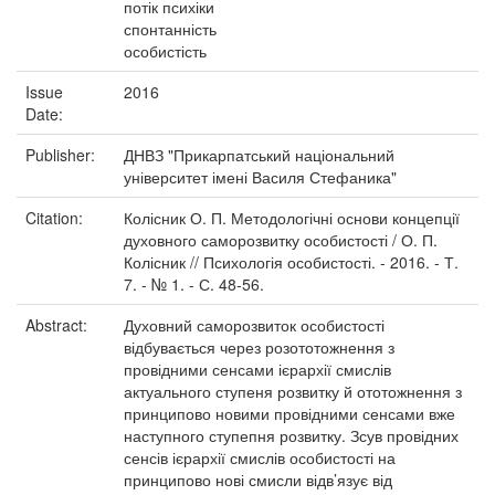
потік психіки
спонтанність
особистість
Issue
2016
Date:
Publisher:
ДНВЗ "Прикарпатський національний
університет імені Василя Стефаника"
Citation:
Колісник О. П. Методологічні основи концепції
духовного саморозвитку особистості / О. П.
Колісник // Психологія особистості. - 2016. - Т.
7. - № 1. - С. 48-56.
Abstract:
Духовний саморозвиток особистості
відбувається через розототожнення з
провідними сенсами ієрархії смислів
актуального ступеня розвитку й ототожнення з
принципово новими провідними сенсами вже
наступного ступепня розвитку. Зсув провідних
сенсів ієрархії смислів особистості на
принципово нові смисли відв’язує від