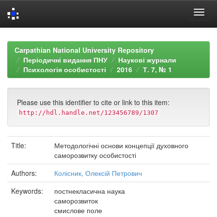
Skip
navigation
Carpathian National University Repository
Періодичні видання ПНУ
Наукові журнали
Психологія особистості
2016
Т. 7, № 1
Please use this identifier to cite or link to this item:
http://hdl.handle.net/123456789/1307
Title:
Методологічні основи концепції духовного
саморозвитку особистості
Authors:
Колісник, Олексій Петрович
Keywords:
постнекласична наука
саморозвиток
смислове поле