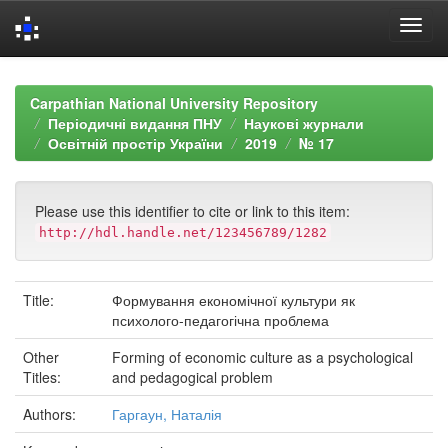
Skip
navigation
Carpathian National University Repository
Періодичні видання ПНУ
Наукові журнали
Освітній простір України
2019
№ 17
Please use this identifier to cite or link to this item:
http://hdl.handle.net/123456789/1282
Title:
Формування економічної культури як
психолого-педагогічна проблема
Other
Forming of economic culture as a psychological
Titles:
and pedagogical problem
Authors:
Гаргаун, Наталія