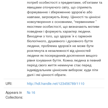
потреб особистості з предметами, об’єктами та
явищами оточуючого світу, що сприяють
формуванню і збереженню здоров’ю або
навпаки, загрожують йому. Цінності та ціннісні
новоутворення є основними, “первинними ”
якостями особис­тості, що визначають мотиви
поведінки і формують характер людини.
Виходячи з того, що здоров ’я є гармонія
біологічного, душевного і духовного буття
людини, проблема здоров’я не може бути
розглянута в незалежності від цінностей
людини як посередників досягнення вищого
рівня існування буття. Кожна людина в певний
період свого життя неминуче стає перед
індивідуальним ціннісним вибором: куди піти
далі і які цінності обрати.
URI:
http://hdl.handle.net/123456789/1110
Appears in
№ 16
Collections: