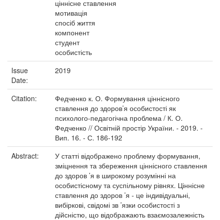
ціннісне ставлення
мотивація
спосіб життя
компонент
студент
особистість
Issue
2019
Date:
Citation:
Федченко к. О. Формування ціннісного
ставлення до здоров’я особистості як
психолого-педагогічна проблема / К. О.
Федченко // Освітній простір України. - 2019. -
Вип. 16. - С. 186-192
Abstract:
У статті відображено проблему формування,
зміцнення та збереження ціннісного ставлення
до здоров ’я в широкому розумінні на
особистісному та суспільному рівнях. Ціннісне
ставлення до здоров ’я - це індивідуальні,
вибіркові, свідомі зв ’язки особистості з
дійсністю, що відображають взаємозалежність