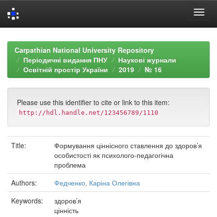
Skip
navigation
Carpathian National University Repository
Періодичні видання ПНУ
Наукові журнали
Освітній простір України
2019
№ 16
Please use this identifier to cite or link to this item:
http://hdl.handle.net/123456789/1110
Title:
Формування ціннісного ставлення до здоров’я
особистості як психолого-педагогічна
проблема
Authors:
Федченко, Каріна Олегівна
Keywords:
здоров’я
цінність