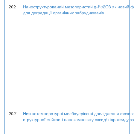
2021
Наноструктурований мезопористий g-Fe2O3 як новий ф
для деградації органічних забруднювачів
2021
Низькотемпературні месбауерівські дослідження фазово
структурної стійкості нанокомпозиту оксид/ гідроксиду залі