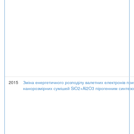
2015
Зміна енергетичного розподілу валетних електронів пр
нанорозмірних сумішей SiO2+Al2O3 пірогенним синтез