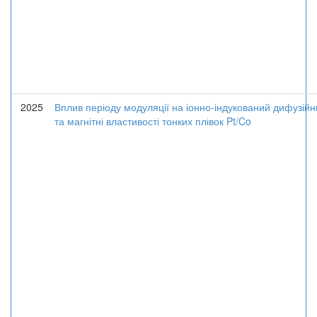
2025
Вплив періоду модуляції на іонно-індукований дифузій
та магнітні властивості тонких плівок Pt/Co