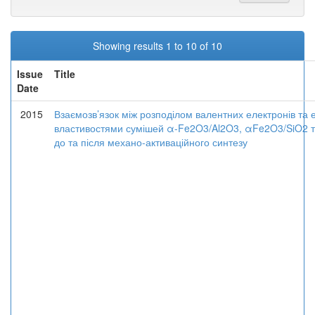
Showing results 1 to 10 of 10
Issue
Title
Date
2015
Взаємозв’язок між розподілом валентних електронів та 
властивостями сумішей α-Fe2O3/Al2O3, αFe2O3/SiO2 
до та після механо-активаційного синтезу