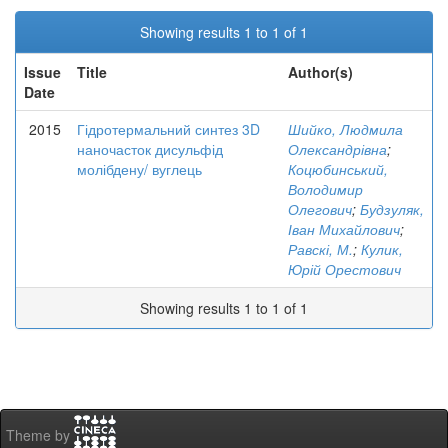
Showing results 1 to 1 of 1
Issue
Title
Author(s)
Date
2015
Гідротермальний синтез 3D
Шийко, Людмила
наночасток дисульфід
Олександрівна
;
молібдену/ вуглець
Коцюбинський,
Володимир
Олегович
;
Будзуляк,
Іван Михайлович
;
Равскі, М.
;
Кулик,
Юрій Орестович
Showing results 1 to 1 of 1
Theme by