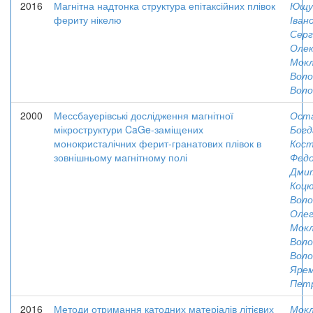
2016
Магнітна надтонка структура епітаксійних плівок
Ющу
фериту нікелю
Іван
Серг
Олек
Мокл
Вол
Воло
2000
Мессбауерівські дослідження магнітної
Оста
мікроструктури CaGe-заміщених
Богд
монокристалічних ферит-гранатових плівок в
Кос
зовнішньому магнітному полі
Федо
Дми
Коцю
Вол
Олег
Мокл
Вол
Воло
Ярем
Пет
2016
Методи отримання катодних матеріалів літієвих
Мокл