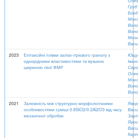
Олег
Груб'
Богд
Мокл
Вол
Воло
Мохн
Васи
2023
Епітаксійні плівки залізо-ітрієвого гранату з
Ющу
однорідними властивостями та вузькою
Іван
шириною лінії ФМР
Серг
Олек
Мокл
Вол
Воло
2021
Залежність між структурно-морфологічними
Явор
особливостями суміші 0.8SiO2/0.2Al2O3 від часу
Васи
механічної обробки
Заул
Ярос
Васи
Карп