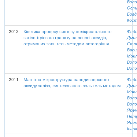
Воло
Оста
Богд
Кос
2013
Кінетика процесу синтезу полікристалічного
Федо
залізо-ітрієвого гранату на основі оксидів,
Дми
отриманих золь-гель методом автогоріння
Сташ
Васи
Мокл
Вол
Воло
2011
Магнітна мікроструктура нанодисперсного
Федо
оксиду заліза, синтезованого золь-гель методом
Дми
Мокл
Вол
Воло
Ярем
Пет
Ярем
Іван