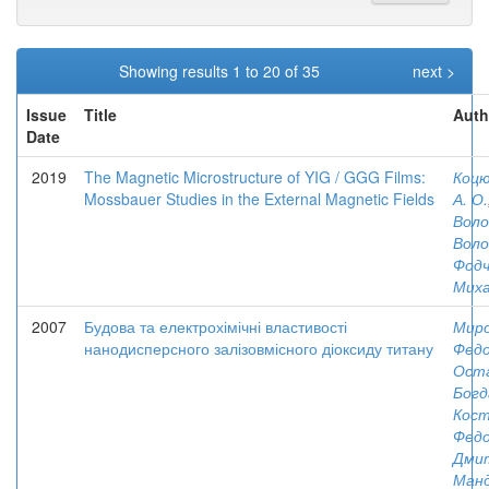
Showing results 1 to 20 of 35
next >
Issue
Title
Auth
Date
2019
The Magnetic Microstructure of YIG / GGG Films:
Коцю
Mossbauer Studies in the External Magnetic Fields
А. О.
Вол
Воло
Фодч
Миха
2007
Будова та електрохімічні властивості
Миро
нанодисперсного залізовмісного діоксиду титану
Федо
Оста
Богд
Кос
Федо
Дми
Манд