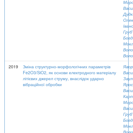
Миро
Васи
Дудк
Олек
Іван
Груб'
Богд
Мокл
Вол
Воло
2019
Зміна структурно-морфологічних параметрів
Явор
Fe2O3/SiO2, як основи електродного матеріалу
Васи
літієвих джерел струму, внаслідок ударно
Заул
вібраційної обробки
Ярос
Васи
Карп
Миро
Васи
Груб'
Богд
Мокл
Вол