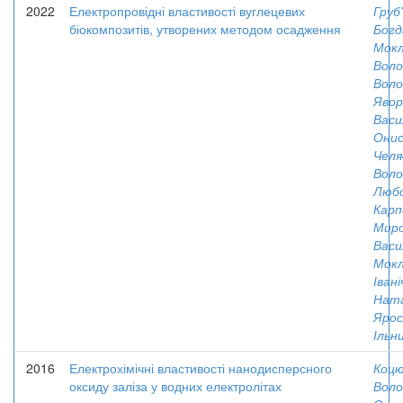
2022
Електропровідні властивості вуглецевих
Груб'
біокомпозитів, утворених методом осадження
Богд
Мокл
Вол
Воло
Явор
Васи
Онись
Челя
Вол
Люб
Карп
Миро
Васи
Мокл
Івані
Ната
Ярос
Ільни
2016
Електрохімічні властивості нанодисперсного
Коцю
оксиду заліза у водних електролітах
Вол