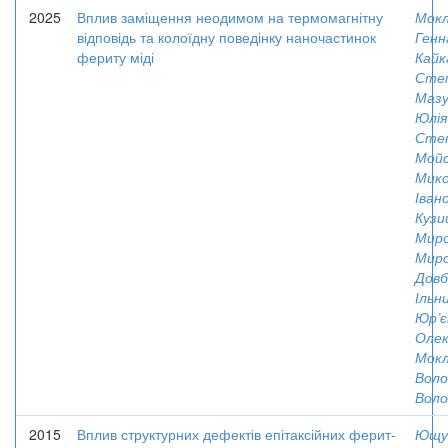
2025
Вплив заміщення неодимом на термомагнітну
Мокл
відповідь та колоїдну поведінку наночастинок
Генн
фериту міді
Кайк
Степ
Мазу
Юлія
Степ
Мойс
Мик
Іван
Кузи
Миро
Миро
Довбн
Ільн
Юр’є
Олек
Мокл
Вол
Воло
2015
Вплив структурних дефектів епітаксійних ферит-
Ющу