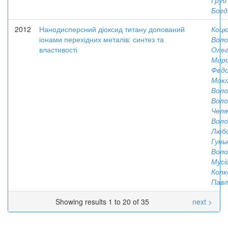
Груб'
Богд
2012
Нанодисперсний діоксид титану допований
Коцю
іонами перехідних металів: синтез та
Вол
властивості
Олег
Миро
Федо
Мокл
Вол
Воло
Челя
Вол
Люб
Гунь
Вол
Мусі
Колк
Павл
Showing results 1 to 20 of 35
next >