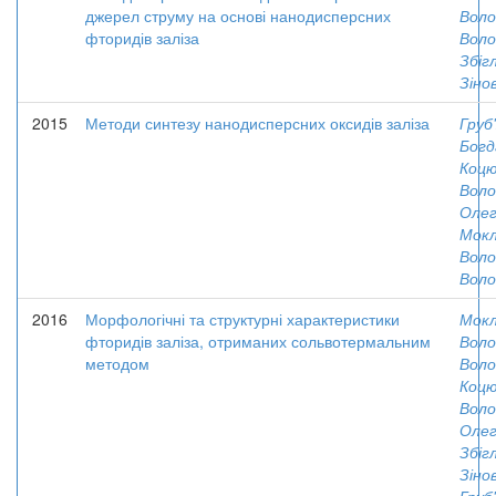
джерел струму на основі нанодисперсних
Вол
фторидів заліза
Воло
Збіг
Зінов
2015
Методи синтезу нанодисперсних оксидів заліза
Груб'
Богд
Коцю
Вол
Олег
Мокл
Вол
Воло
2016
Морфологічні та структурні характеристики
Мокл
фторидів заліза, отриманих сольвотермальним
Вол
методом
Воло
Коцю
Вол
Олег
Збіг
Зінов