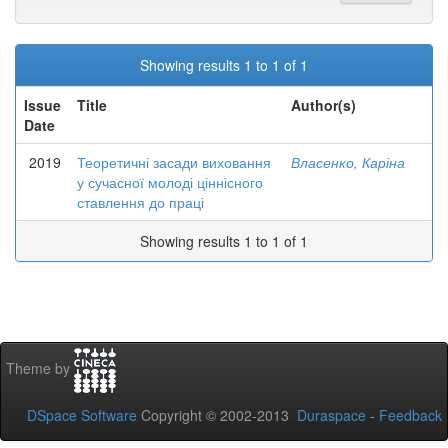
Showing results 1 to 1 of 1
Issue
Title
Author(s)
Date
2019
Теоретичні засади виховання
Власенко, Каріна
у сучасної молоді ціннісного
ставлення до праці
Showing results 1 to 1 of 1
Theme by
DSpace Software
Copyright © 2002-2013
Duraspace
-
Feedback