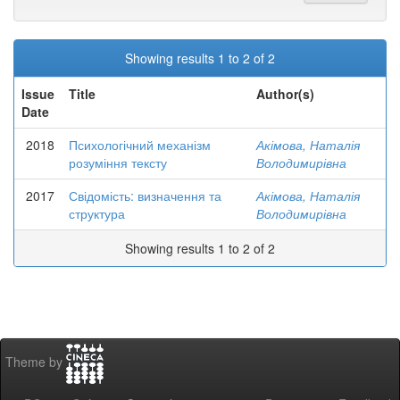
Showing results 1 to 2 of 2
Issue
Title
Author(s)
Date
2018
Психологічний механізм
Акімова, Наталія
розуміння тексту
Володимирівна
2017
Свідомість: визначення та
Акімова, Наталія
структура
Володимирівна
Showing results 1 to 2 of 2
Theme by